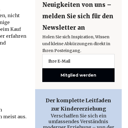
Neuigkeiten von uns –
m
n, nicht
melden Sie sich für den
enige
Newsletter an
 beim Kauf
er erfahren
Holen Sie sich Inspiration, Wissen
und
und kleine Abkürzungen direkt in
Ihren Posteingang.
Mitglied werden
Der komplette Leitfaden
zur Kindererziehung
n
Verschaffen Sie sich ein
 meist aus.
umfassendes Verständnis
moderner Erziehung – von der