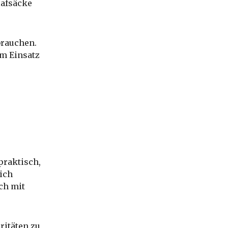
lafsäcke
brauchen.
im Einsatz
praktisch,
lich
uch mit
ritäten zu