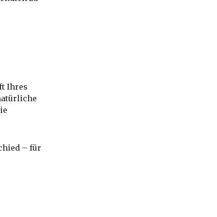
t Ihres
atürliche
ie
chied – für