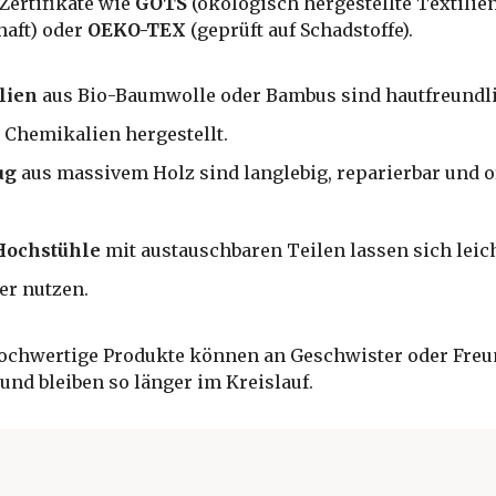
Zertifikate wie
GOTS
(ökologisch hergestellte Textilien
haft) oder
OEKO-TEX
(geprüft auf Schadstoffe).
lien
aus Bio-Baumwolle oder Bambus sind hautfreundl
Chemikalien hergestellt.
ug
aus massivem Holz sind langlebig, reparierbar und o
Hochstühle
mit austauschbaren Teilen lassen sich leic
er nutzen.
 Hochwertige Produkte können an Geschwister oder Fre
nd bleiben so länger im Kreislauf.