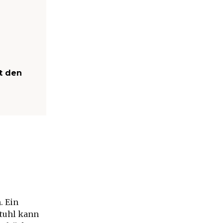
t den
. Ein
stuhl kann