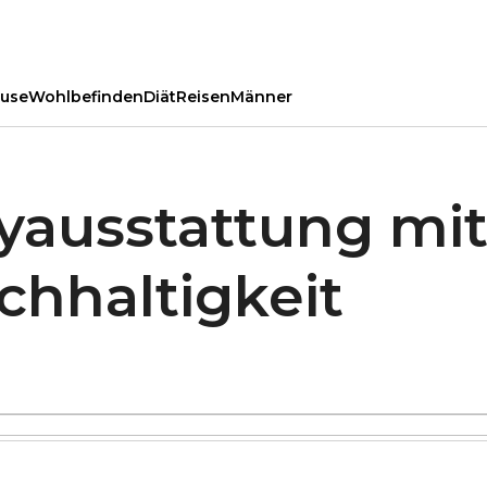
use
Wohlbefinden
Diät
Reisen
Männer
yausstattung mit
hhaltigkeit