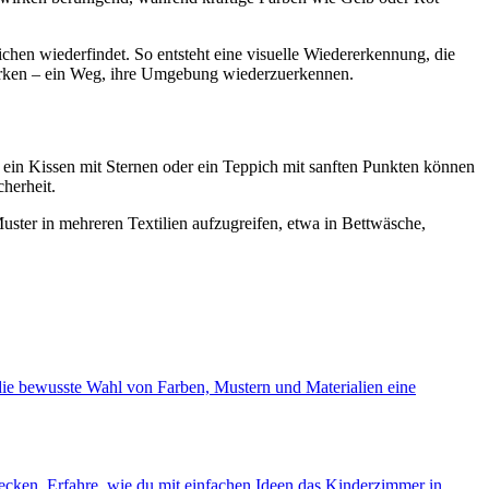
chen wiederfindet. So entsteht eine visuelle Wiedererkennung, die
wirken – ein Weg, ihre Umgebung wiederzuerkennen.
 ein Kissen mit Sternen oder ein Teppich mit sanften Punkten können
herheit.
ster in mehreren Textilien aufzugreifen, etwa in Bettwäsche,
h die bewusste Wahl von Farben, Mustern und Materialien eine
cken. Erfahre, wie du mit einfachen Ideen das Kinderzimmer in