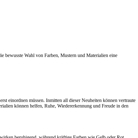
h die bewusste Wahl von Farben, Mustern und Materialien eine
rst einordnen müssen. Inmitten all dieser Neuheiten können vertraute
erialien können helfen, Ruhe, Wiedererkennung und Freude in den
 wirken beruhigend, während kräftige Farben wie Gelb oder Rot