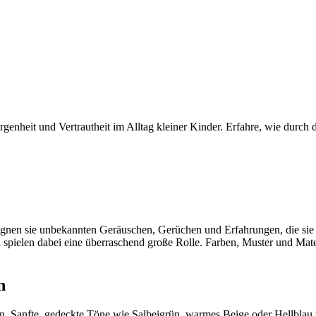
orgenheit und Vertrautheit im Alltag kleiner Kinder. Erfahre, wie durc
gegnen sie unbekannten Geräuschen, Gerüchen und Erfahrungen, die sie e
spielen dabei eine überraschend große Rolle. Farben, Muster und Mat
n
n. Sanfte, gedeckte Töne wie Salbeigrün, warmes Beige oder Hellblau