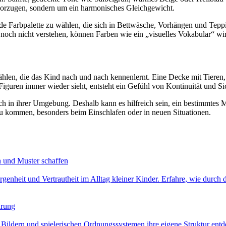
vorzugen, sondern um ein harmonisches Gleichgewicht.
de Farbpalette zu wählen, die sich in Bettwäsche, Vorhängen und Teppi
 noch nicht verstehen, können Farben wie ein „visuelles Vokabular“ 
ählen, die das Kind nach und nach kennenlernt. Eine Decke mit Tieren,
iguren immer wieder sieht, entsteht ein Gefühl von Kontinuität und Sic
 in ihrer Umgebung. Deshalb kann es hilfreich sein, ein bestimmtes Mu
zu kommen, besonders beim Einschlafen oder in neuen Situationen.
en und Muster schaffen
orgenheit und Vertrautheit im Alltag kleiner Kinder. Erfahre, wie durc
hrung
ldern und spielerischen Ordnungssystemen ihre eigene Struktur entde