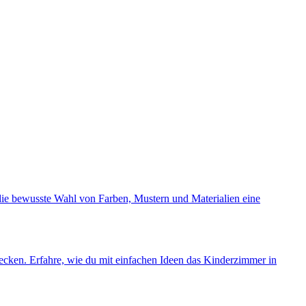
h die bewusste Wahl von Farben, Mustern und Materialien eine
cken. Erfahre, wie du mit einfachen Ideen das Kinderzimmer in